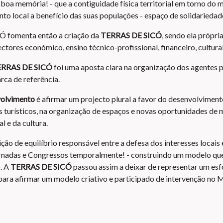
oa memória! - que a contiguidade física territorial em torno do ma
o local a benefício das suas populações - espaço de solidariedad
Ó fomenta então a criação da
TERRAS DE SICÓ
, sendo ela própr
ectores económico, ensino técnico-profissional, financeiro, cultural
RRAS DE SICÓ
foi uma aposta clara na organização dos agentes 
rca de referência.
volvimento
é afirmar um projecto plural a favor do desenvolviment
 turísticos, na organização de espaços e novas oportunidades de 
l e da cultura.
ão de equilíbrio responsável entre a defesa dos interesses locais
Jornadas e Congressos temporalmente! - construindo um modelo que
. A
TERRAS DE SICÓ
passou assim a deixar de representar um esf
para afirmar um modelo criativo e participado de intervenção no 