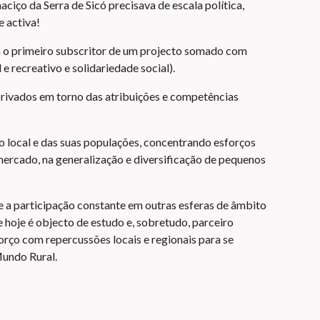
ciço da Serra de Sicó precisava de escala política,
e activa!
ia o primeiro subscritor de um projecto somado com
 e recreativo e solidariedade social).
privados em torno das atribuições e competências
o local e das suas populações, concentrando esforços
mercado, na generalização e diversificação de pequenos
 e a participação constante em outras esferas de âmbito
 hoje é objecto de estudo e, sobretudo, parceiro
orço com repercussões locais e regionais para se
Mundo Rural.