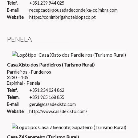
Telef.
+351 239 944 025
E-mail
recepcao@pousadadecondeixa-coimbra.com
Website
https://conimbrigahoteldopaco.pt
PENELA
Casa Xisto dos Pardieiros (Turismo Rural)
Pardieiros - Fundeiros
3230 – 105
Espinhal - Penela
Telef.
+351 234 024 862
Telem.
+351 965 168 855
E-mail
geral@casadexisto.com
Website
http://www.casadexisto.com/
Casa Zé Sapateiro (Turismo Rural)