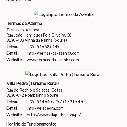
Termas da Azenha
Termas da Azenha
Rua João Henriques Foja Oliveira, 30
3130-433 Vinha da Rainha (Soure)
Telem.
+351 916 589 145
E-mail
info@termas-da-azenha.com
Website
www.termas-da-azenha.com
Villa Pedra (Turismo Rural)
Rua do Rechio e Seladas, Cotas
3130-092 Pombalinho Soure
Telem.
+351 914 640 275 / 917 216 470
E-mail
info@villapedra.com
Website
http://www.villapedra.com/pt/
Horário de Funcionamento: