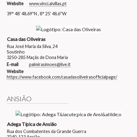
Website
www.vinci.alvillas.pt
39° 48' 48.69''N , 8° 25' 48.6''W
Casa das Oliveiras
Rua José Maria da Silva, 24
Soutinho
3250-285 Maçãs de Dona Maria
E-mail
palmirasimoes@live.it
Website
https://www.facebook.com/casadasoliveirasofficialpage/
ANSIÃO
Adega Típica de Ansião
Rua dos Combatentes da Grande Guerra
3240-123 Ansião