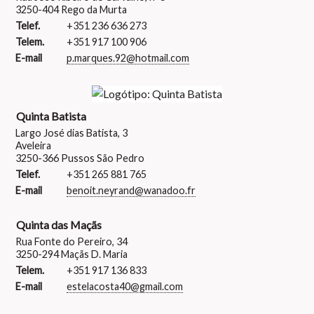
3250-404 Rego da Murta
Telef.
+351 236 636 273
Telem.
+351 917 100 906
E-mail
p.marques.92@hotmail.com
Quinta Batista
Largo José dias Batista, 3
Aveleira
3250-366 Pussos São Pedro
Telef.
+351 265 881 765
E-mail
benoit.neyrand@wanadoo.fr
Quinta das Maçãs
Rua Fonte do Pereiro, 34
3250-294 Maçãs D. Maria
Telem.
+351 917 136 833
E-mail
estelacosta40@gmail.com