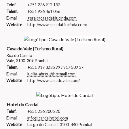
Telef.
+351 236 912 183
Telem.
+351 936 461 056
E-mail
geral@casadatilucinda.com
Website
http://www.casadatilucinda.com/
Casa do Vale (Turismo Rural)
Rua do Carmo
Vale, 3100-309 Pombal
Telem.
+351 917 323 299 / 917 509 37
E-mail
lucilia-abreu@hotmail.com
Website
http://www.casadovale.com/
Hotel do Cardal
Telef.
+351 236 200 220
E-mail
info@cardalhotel.com
Website
Largo do Cardal | 3100-440 Pombal