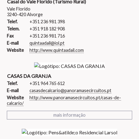
Casal do Vale Florido (Turismo Rural)
Vale Florido
3240-420 Alvorge
Telef.
+351 236 981 398
Telem.
+351 918 182 908
Fax
+351 236 981 716
E-mail
quintaadail@iol.pt
Website
http://www.quintaadail.com
CASAS DA GRANJA
Telef.
+351 964 765 612
E-mail
casasdecalcario@panoramasecircuitos.pt
Website
http://www.panoramasecircuitos.pt/casas-de-
calcario/
mais informação