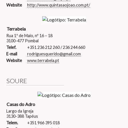
Website
http://www.quintasaojoao.com.pt/
Terrabela
Rua 1º de Maio, nº 16 – 18
3100-477 Pombal
Telef.
+351 236 212 260 / 236 244 660
E-mail
rodriguesquerido@gmail.com
Website
www.terrabela.pt
SOURE
Casas do Adro
Largo da Igreja
3130-388 Tapéus
Telem.
+351 966 395 018