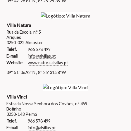
39° 47' 28.81''N , 8° 25' 29.35''W
Villa Natura
Rua da Escola, n.º 5
Ariques
3250-022 Almoster
Telef.
966 578 499
E-mail
info@alvillas.pt
Website
www.natura.alvillas.pt
39° 51' 36.92''N , 8° 25' 31.58''W
Villa Vinci
Estrada Nossa Senhora dos Covões, n.º 459
Bofinho
3250-143 Pelmá
Telef.
966 578 499
E-mail
info@alvillas.pt