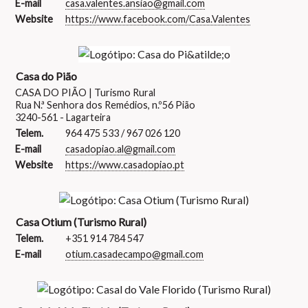
E-mail
casa.valentes.ansiao@gmail.com
Website
https://www.facebook.com/Casa.Valentes
Casa do Pião
CASA DO PIÃO | Turismo Rural
Rua N.ª Senhora dos Remédios, n.º56 Pião
3240-561 - Lagarteira
Telem.
964 475 533 / 967 026 120
E-mail
casadopiao.al@gmail.com
Website
https://www.casadopiao.pt
Casa Otium (Turismo Rural)
Telem.
+351 914 784 547
E-mail
otium.casadecampo@gmail.com