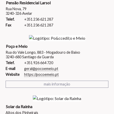
Pensão Residencial Larsol
Rua Nova, 79
3240-326 Avelar
Telef.
+351 236 621 287
Fax
+351 236 621 287
Poço e Meio
Rua do Vale Longo, 883 - Mogadouro de Baixo
3240-680 Santiago da Guarda
Telef.
+351 926 664 720
E-mail
geral@pocoemeio.pt
Website
https://pocoemeio.pt
mais informação
Solar da Rainha
Altos dos Pinheirais