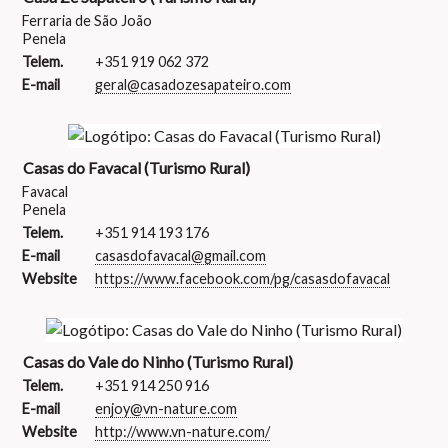
Ferraria de São João
Penela
Telem.
+351 919 062 372
E-mail
geral@casadozesapateiro.com
Casas do Favacal (Turismo Rural)
Favacal
Penela
Telem.
+351 914 193 176
E-mail
casasdofavacal@gmail.com
Website
https://www.facebook.com/pg/casasdofavacal
Casas do Vale do Ninho (Turismo Rural)
Telem.
+351 914 250 916
E-mail
enjoy@vn-nature.com
Website
http://www.vn-nature.com/