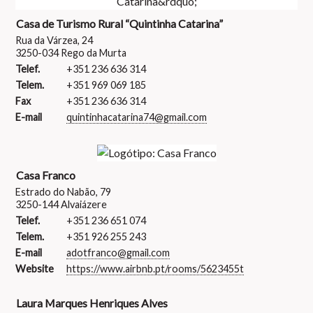
Casa de Turismo Rural “Quintinha Catarina”
Rua da Várzea, 24
3250-034 Rego da Murta
Telef.
+351 236 636 314
Telem.
+351 969 069 185
Fax
+351 236 636 314
E-mail
quintinhacatarina74@gmail.com
Casa Franco
Estrado do Nabão, 79
3250-144 Alvaiázere
Telef.
+351 236 651 074
Telem.
+351 926 255 243
E-mail
adotfranco@gmail.com
Website
https://www.airbnb.pt/rooms/5623455t
Laura Marques Henriques Alves