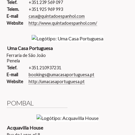
Telef.
+351 239 569 097
Telem.
+351 925 969 993
E-mail
casa@quintadoespanhol.com
Website
http://www.quintadoespanhol.com/
Uma Casa Portuguesa
Ferraria de São João
Penela
Telef.
+351 210937231
E-mail
bookings@umacasaportuguesa.pt
Website
http://umacasaportuguesa.pt
POMBAL
Acquavilla House
Rua do Lagar, nº 8