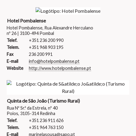
Hotel Pombalense
Hotel Pombalense, Rua Alexandre Herculano
nº 26 | 3100-494 Pombal
Telef.
+351 236 200 990
Telem.
+351 968 903 195
Fax
236 200 991
E-mail
info@hotelpombalense.pt
Website
http://www.hotelpombalense.pt
Quinta de São João (Turismo Rural)
Rua Nª Sr.ª da Estrela, nº 40
Poios, 3105-314 Redinha
Telef.
+351 236 911 626
Telem.
+351 964 763 150
E-mail
marinelasousa@sapo.pt