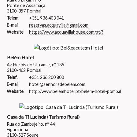
Ponte de Assamaça
3100-357 Pombal
Telem.
+351 936 403 041
E-mail
reservas.acquavilla@gmail.com
Website
https://www.acquavillahouse.com/pt/?
Belém Hotel
Av. Heróis do Ultramar, nº 185
3100-462 Pombal
Telef.
+351 236 200 800
E-mail
hotel@senhoradebelem.com
Website
http://www.belemhotel.pt/belem-hotel-pombal
Casa da Ti Lucinda (Turismo Rural)
Rua do Zambujeiro, nº 44
Figueirinha
3130-527 Soure