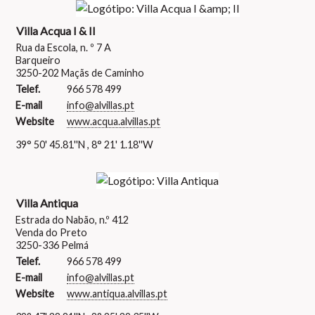
Villa Acqua I & II
Rua da Escola, n. º 7 A
Barqueiro
3250-202 Maçãs de Caminho
Telef.
966 578 499
E-mail
info@alvillas.pt
Website
www.acqua.alvillas.pt
39° 50' 45.81''N , 8° 21' 1.18''W
Villa Antiqua
Estrada do Nabão, n.º 412
Venda do Preto
3250-336 Pelmá
Telef.
966 578 499
E-mail
info@alvillas.pt
Website
www.antiqua.alvillas.pt