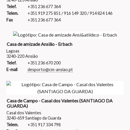
Telef.
+351 236 677 364
Telem.
+351 919 275 851 / 916 149 320 / 914 824 146
Fax
+351 236 677 364
Casa de amizade Ansião - Erbach
Lagoas
3240-220 Ansião
Telef.
+351 236 670 200
E-mail
desporto@cm-ansiao.pt
Casa de Campo - Casal dos Valentes (SANTIAGO DA
GUARDA)
Casal dos Valentes
3240-659 Santiago da Guarda
Telem.
+351 917 334 798