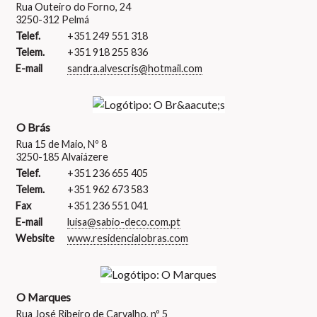
Rua Outeiro do Forno, 24
3250-312 Pelmá
Telef.
+351 249 551 318
Telem.
+351 918 255 836
E-mail
sandra.alvescris@hotmail.com
O Brás
Rua 15 de Maio, Nº 8
3250-185 Alvaiázere
Telef.
+351 236 655 405
Telem.
+351 962 673 583
Fax
+351 236 551 041
E-mail
luisa@sabio-deco.com.pt
Website
www.residencialobras.com
O Marques
Rua José Ribeiro de Carvalho, nº 5