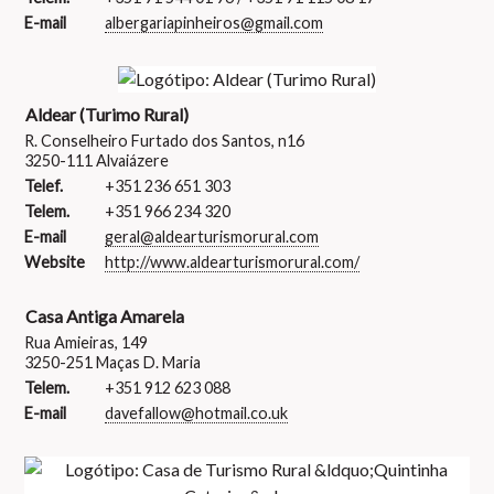
E-mail
albergariapinheiros@gmail.com
Aldear (Turimo Rural)
R. Conselheiro Furtado dos Santos, n16
3250-111 Alvaiázere
Telef.
+351 236 651 303
Telem.
+351 966 234 320
E-mail
geral@aldearturismorural.com
Website
http://www.aldearturismorural.com/
Casa Antiga Amarela
Rua Amieiras, 149
3250-251 Maças D. Maria
Telem.
+351 912 623 088
E-mail
davefallow@hotmail.co.uk