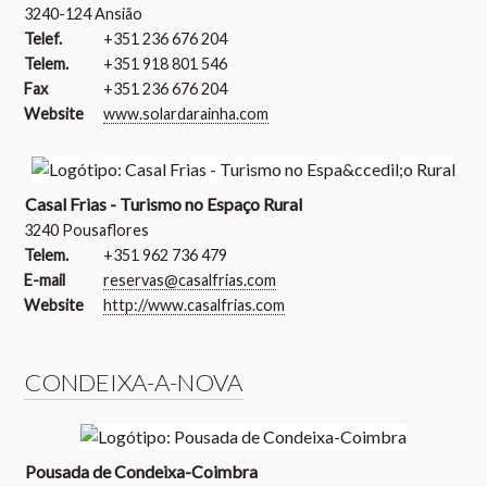
3240-124 Ansião
Telef.
+351 236 676 204
Telem.
+351 918 801 546
Fax
+351 236 676 204
Website
www.solardarainha.com
Casal Frias - Turismo no Espaço Rural
3240 Pousaflores
Telem.
+351 962 736 479
E-mail
reservas@casalfrias.com
Website
http://www.casalfrias.com
CONDEIXA-A-NOVA
Pousada de Condeixa-Coimbra