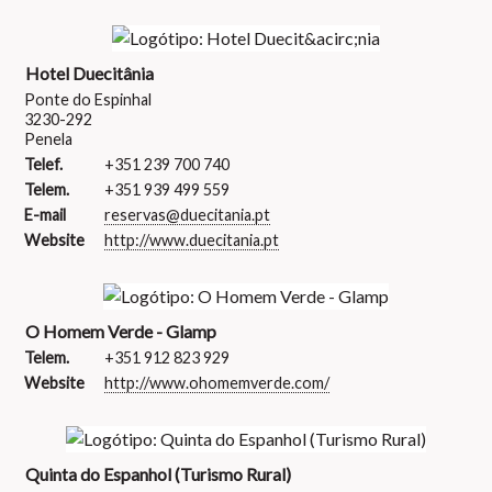
Hotel Duecitânia
Ponte do Espinhal
3230-292
Penela
Telef.
+351 239 700 740
Telem.
+351 939 499 559
E-mail
reservas@duecitania.pt
Website
http://www.duecitania.pt
O Homem Verde - Glamp
Telem.
+351 912 823 929
Website
http://www.ohomemverde.com/
Quinta do Espanhol (Turismo Rural)